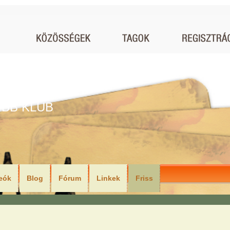
BB KLUB
eók
Blog
Fórum
Linkek
Friss