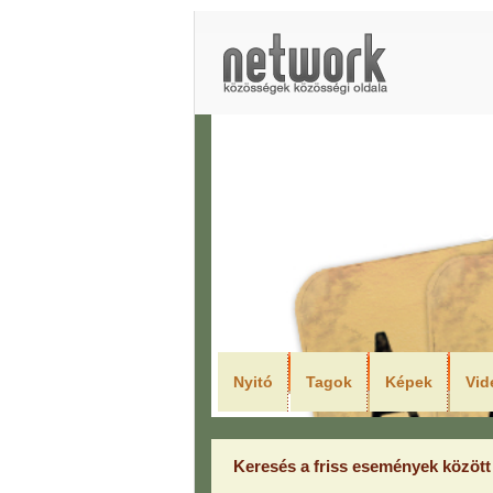
LEGJO
Nyitó
Tagok
Képek
Vid
Keresés a friss események között