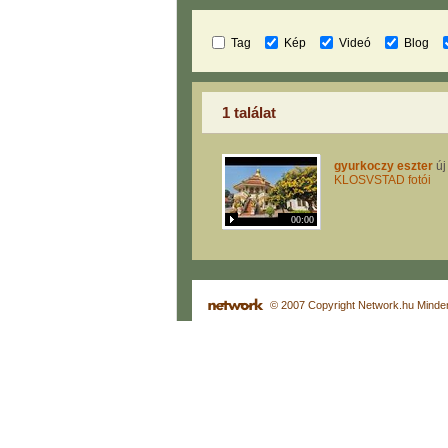
Tag
Kép
Videó
Blog
1 találat
gyurkoczy eszter
új 
KLOSVSTAD fotói
00:00
© 2007 Copyright Network.hu Minden 