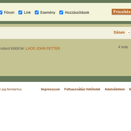
Fórum
Link
Esemény
Hozzászólások
Dátum
4 hete
videót töltött fel:
LAOS JOHN PETTER
jog fenntartva.
Impresszum
Felhasználási feltételek
Adatvédelem
M