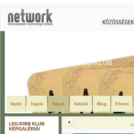
LEGJOBB KLUB
Nyitó
Tagok
Képek
Videók
Blog
Fórum
LEGJOBB KLUB
Di
KÉPGALÉRIÁI