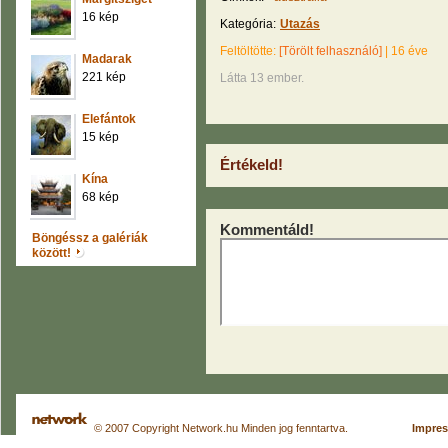
16 kép
Kategória:
Utazás
Feltöltötte:
[Törölt felhasználó]
|
16 éve
Madarak
221 kép
Látta 13 ember.
Elefántok
15 kép
Értékeld!
Kína
68 kép
Kommentáld!
Böngéssz a galériák
között!
© 2007 Copyright Network.hu Minden jog fenntartva.
Impre