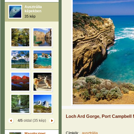
Ausztrália
képekben
35 kép
Loch Ard Gorge, Port Campbell N
4/5
oldal (35 kép)
Címkék:
ausztrália
Margitsziget