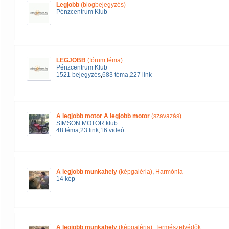
Legjobb
(blogbejegyzés)
Pénzcentrum Klub
LEGJOBB
(fórum téma)
Pénzcentrum Klub
1521 bejegyzés
,
683 téma
,
227 link
A legjobb motor A legjobb motor
(szavazás)
SIMSON MOTOR klub
48 téma
,
23 link
,
16 videó
A legjobb munkahely
(képgaléria)
,
Harmónia
14 kép
A legjobb munkahely
(képgaléria)
,
Természetvédők