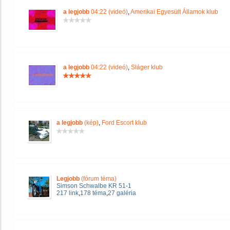
a legjobb
04:22 (videó)
,
Amerikai Egyesült Államok klub
a legjobb
04:22 (videó)
,
Sláger klub
a legjobb
(kép)
,
Ford Escort klub
Legjobb
(fórum téma)
Simson Schwalbe KR 51-1
217 link
,
178 téma
,
27 galéria