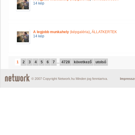
14 kép
A legjobb munkahely
(képgaléria)
,
ÁLLATKERTEK
14 kép
1
2
3
4
5
6
7
...
4728
következő
utolsó
© 2007 Copyright Network.hu Minden jog fenntartva.
Impress