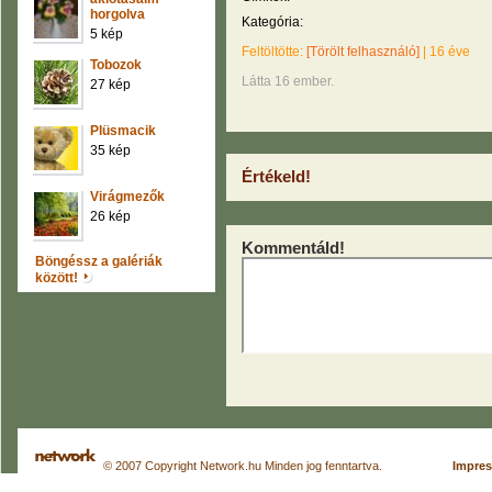
horgolva
Kategória:
5 kép
Feltöltötte:
[Törölt felhasználó]
|
16 éve
Tobozok
Látta 16 ember.
27 kép
Plüsmacik
35 kép
Értékeld!
Virágmezők
26 kép
Kommentáld!
Böngéssz a galériák
között!
© 2007 Copyright Network.hu Minden jog fenntartva.
Impre