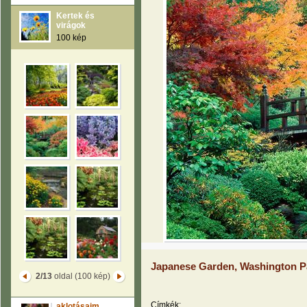
Kertek és
virágok
100 kép
Japanese Garden, Washington Pa
2/13
oldal (100 kép)
Címkék:
aklotásaim