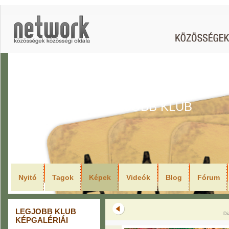
LEGJOBB KLUB
Nyitó
Tagok
Képek
Videók
Blog
Fórum
LEGJOBB KLUB
Di
KÉPGALÉRIÁI