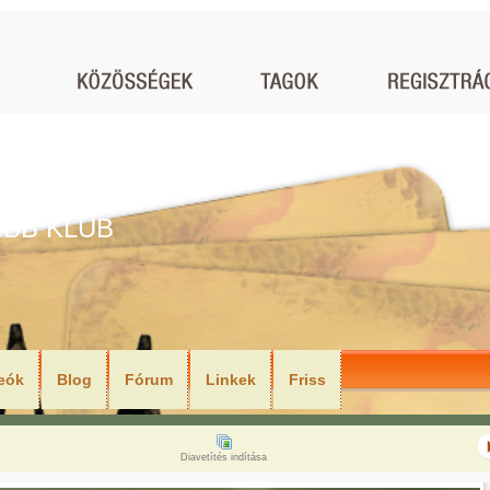
BB KLUB
eók
Blog
Fórum
Linkek
Friss
Diavetítés indítása