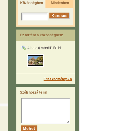
Közösségben
Mindenben
Ez történt a közösségben:
4 hete
új videót töltött fel:
Friss események »
Szólj hozzá te is!