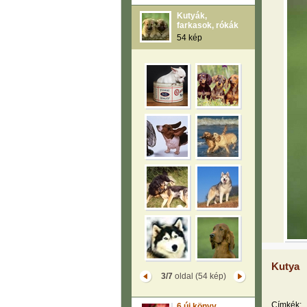
Kutyák,
farkasok, rókák
54 kép
Kutya
3/7
oldal (54 kép)
Címkék:
6 új könyv