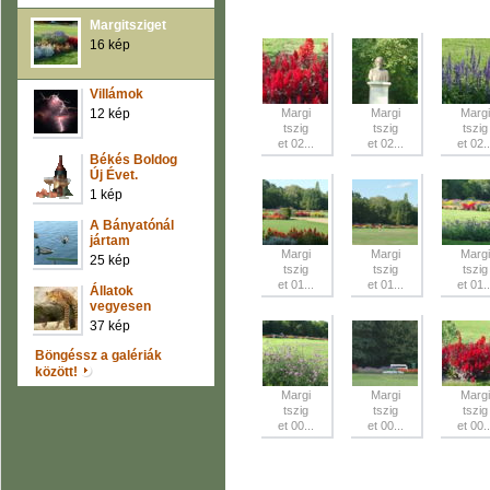
Margitsziget
16 kép
Villámok
12 kép
Margi
Margi
Margi
tszig
tszig
tszig
et 02...
et 02...
et 02..
Békés Boldog
Új Évet.
1 kép
A Bányatónál
jártam
Margi
Margi
Margi
25 kép
tszig
tszig
tszig
et 01...
et 01...
et 01..
Állatok
vegyesen
37 kép
Böngéssz a galériák
között!
Margi
Margi
Margi
tszig
tszig
tszig
et 00...
et 00...
et 00..