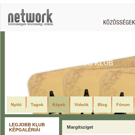
LEGJOBB KLUB
Nyitó
Tagok
Képek
Videók
Blog
Fórum
LEGJOBB KLUB
Margitsziget
KÉPGALÉRIÁI