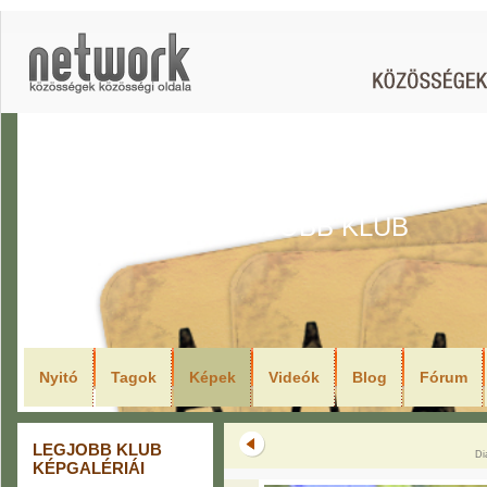
LEGJOBB KLUB
Nyitó
Tagok
Képek
Videók
Blog
Fórum
LEGJOBB KLUB
Di
KÉPGALÉRIÁI