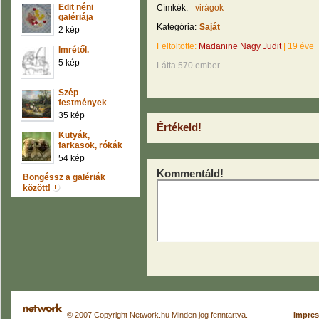
Edit néni
Címkék:
virágok
galériája
Kategória:
Saját
2 kép
Feltöltötte:
Madanine Nagy Judit
|
19 éve
Imrétől.
5 kép
Látta 570 ember.
Szép
festmények
35 kép
Értékeld!
Kutyák,
farkasok, rókák
54 kép
Kommentáld!
Böngéssz a galériák
között!
© 2007 Copyright Network.hu Minden jog fenntartva.
Impre