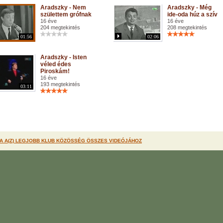
Aradszky - Nem
Aradszky - Még
születtem grófnak
ide-oda húz a szív
16 éve
16 éve
204 megtekintés
208 megtekintés
01:56
02:06
Aradszky - Isten
véled édes
Piroskám!
16 éve
193 megtekintés
03:11
A A(Z) LEGJOBB KLUB KÖZÖSSÉG ÖSSZES VIDEÓJÁHOZ