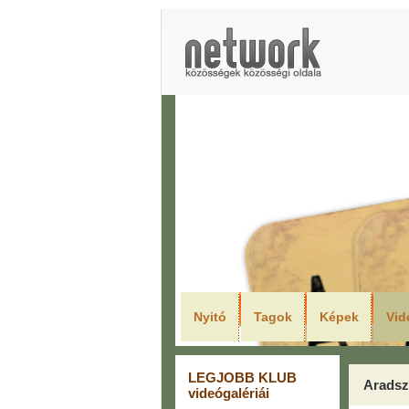
LEGJO
Nyitó
Tagok
Képek
Vid
LEGJOBB KLUB
Aradsz
videógalériái