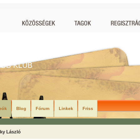
BB KLUB
eók
Blog
Fórum
Linkek
Friss
ky László