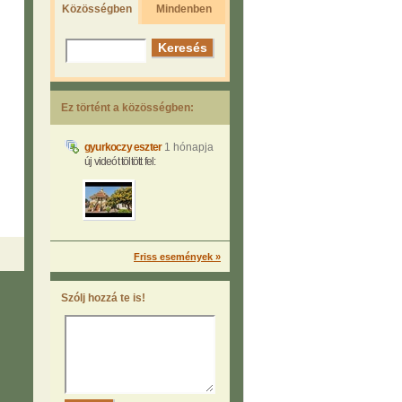
Közösségben
Mindenben
Ez történt a közösségben:
gyurkoczy eszter
1 hónapja
új videót töltött fel:
Friss események »
Szólj hozzá te is!