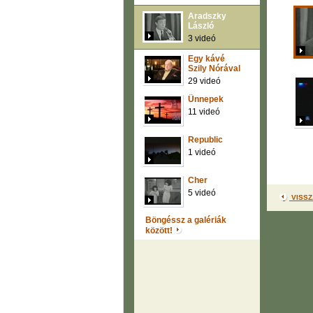
Aradszky
László
3 videó
Egy kávé
Szily Nórával
29 videó
Ünnepek
11 videó
Republic
1 videó
Cher
5 videó
VISSZ
Böngéssz a galériák
között!