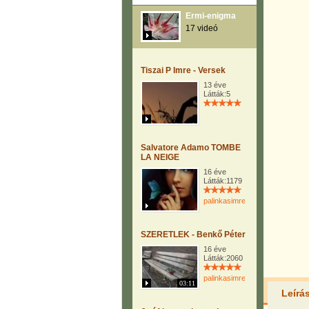
Ermi-enigma
17 videó
Tiszai P Imre - Versek
13 éve
Látták:5
Salvatore Adamo TOMBE
LA NEIGE
16 éve
Látták:1179
palinkasimre
SZERETLEK - Benkő Péter
16 éve
Látták:2060
palinkasimre
03:11
Leírá