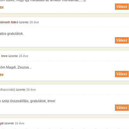
m Ildikó, hogy igy méltattad az amatőr munkámat.....:))
Válasz
ny
Németh Ildikó
üzente
16 éve
tos gratulálok.
Válasz
s Imre
üzente
16 éve
öm Magdi, Zsuzsa...
Válasz
ny
felhasználó]
üzente
16 éve
szép összeállítás, gratulálok, Imre!
Válasz
gdi
üzente
16 éve