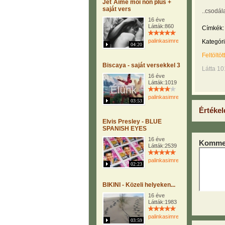
Jet´Aime moi non plus +
saját vers
..csodál
16 éve
Látták:860
Címkék:
palinkasimre
Kategóri
04:20
Feltöltöt
Biscaya - saját versekkel 3
Látta 1
16 éve
Látták:1019
palinkasimre
03:53
Értékel
Elvis Presley - BLUE
SPANISH EYES
16 éve
Kommen
Látták:2539
palinkasimre
02:23
BIKINI - Közeli helyeken...
16 éve
Látták:1983
palinkasimre
03:59