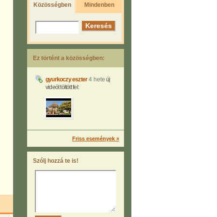
Közösségben
Mindenben
Ez történt a közösségben:
gyurkoczy eszter
4 hete
új
videót töltött fel:
Friss események »
Szólj hozzá te is!