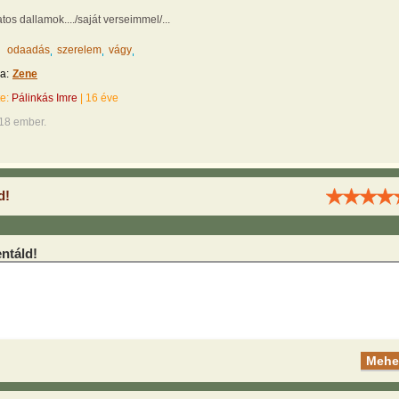
atos dallamok..../saját verseimmel/...
odaadás
szerelem
vágy
a:
Zene
te:
Pálinkás Imre
|
16 éve
018 ember.
d!
táld!