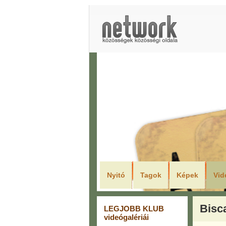
LEGJO
Nyitó
Tagok
Képek
Vid
Bisca
LEGJOBB KLUB
videógalériái