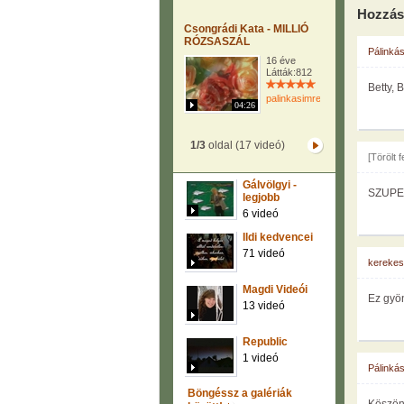
Hozzás
Csongrádi Kata - MILLIÓ
RÓZSASZÁL
Pálinká
16 éve
Látták:812
Betty, 
palinkasimre
04:26
1/3
oldal (17 videó)
[Törölt 
Gálvölgyi -
SZUPER 
legjobb
6 videó
Ildi kedvencei
71 videó
kerekes
Magdi Videói
Ez gyön
13 videó
Republic
1 videó
Pálinká
Böngéssz a galériák