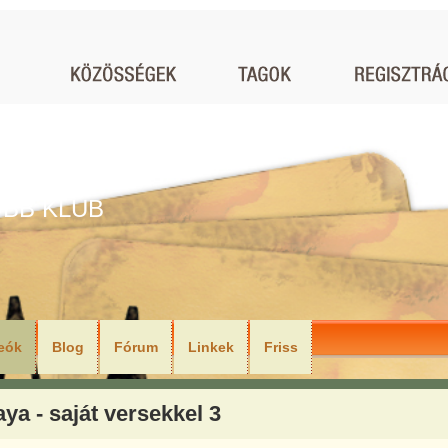
BB KLUB
eók
Blog
Fórum
Linkek
Friss
ya - saját versekkel 3