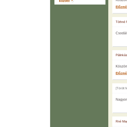
Köszönö
között!
Előzmé
Tóthné 
Csodála
Pálinká
Köszön
Előzmé
[Törölt 
Nagyon 
Rné Ma