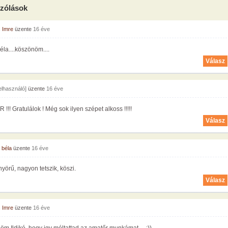
zólások
s Imre
üzente
16 éve
Béla....köszönöm....
Válasz
felhasználó]
üzente
16 éve
!!! Gratulálok ! Még sok ilyen szépet alkoss !!!!!
Válasz
 béla
üzente
16 éve
yörű, nagyon tetszik, köszi.
Válasz
s Imre
üzente
16 éve