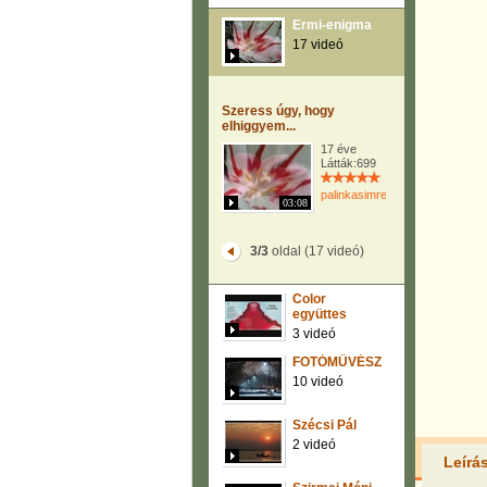
Ermi-enigma
17 videó
Szeress úgy, hogy
elhiggyem...
17 éve
Látták:699
palinkasimre
03:08
3/3
oldal (17 videó)
Color
együttes
3 videó
FOTÓMŰVÉSZET
10 videó
Szécsi Pál
2 videó
Leírá