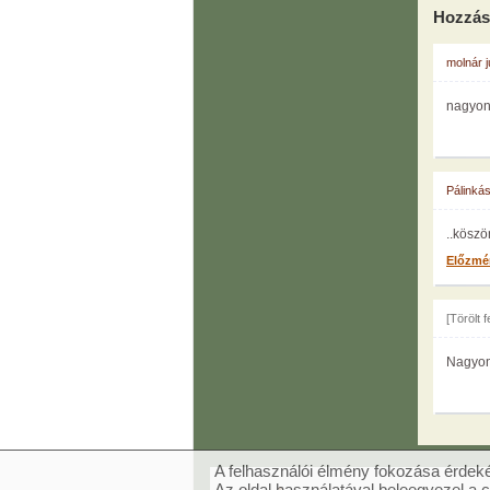
Hozzás
molnár j
nagyon
Pálinká
..kösz
Előzmé
[Törölt 
Nagyon 
A felhasználói élmény fokozása érdeké
Az oldal használatával beleegyezel a 