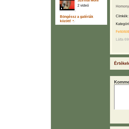
Szirmai Móni
2 videó
Homonyi
Címkék:
Böngéssz a galériák
között!
Kategóri
Feltöltöt
Látta 69
Értékel
Kommen