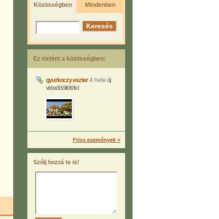
Közösségben
Mindenben
Ez történt a közösségben:
gyurkoczy eszter
4 hete
új
videót töltött fel:
Friss események »
Szólj hozzá te is!