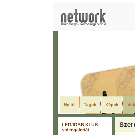
LEGJO
Nyitó
Tagok
Képek
Vid
Szer
LEGJOBB KLUB
videógalériái