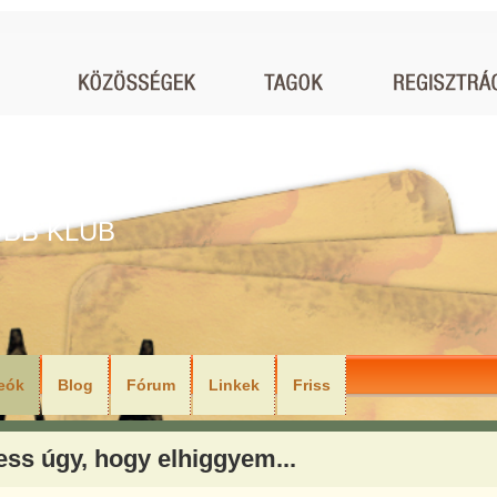
BB KLUB
eók
Blog
Fórum
Linkek
Friss
ess úgy, hogy elhiggyem...