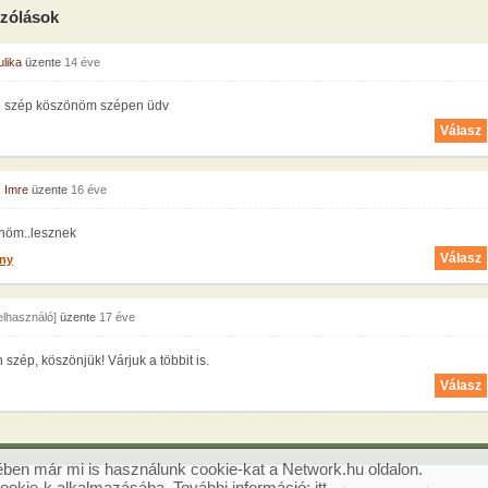
zólások
ulika
üzente
14 éve
 szép köszönöm szépen üdv
Válasz
s Imre
üzente
16 éve
önöm..lesznek
Válasz
ny
felhasználó]
üzente
17 éve
szép, köszönjük! Várjuk a többit is.
Válasz
ben már mi is használunk cookie-kat a Network.hu oldalon.
cookie-k alkalmazásába. További információ:
itt
.