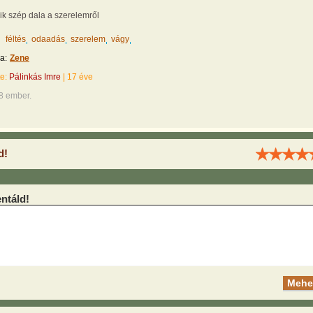
k szép dala a szerelemről
féltés
odaadás
szerelem
vágy
a:
Zene
te:
Pálinkás Imre
|
17 éve
8 ember.
d!
táld!