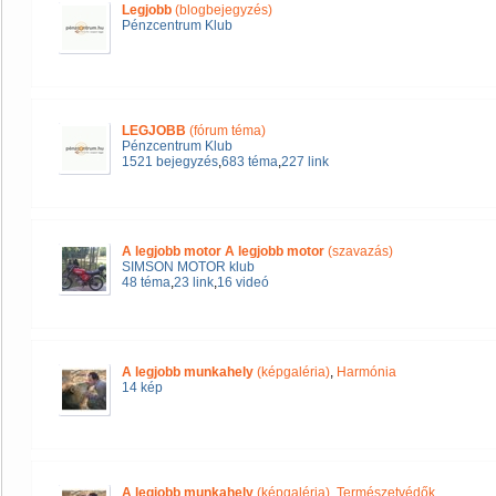
Legjobb
(blogbejegyzés)
Pénzcentrum Klub
LEGJOBB
(fórum téma)
Pénzcentrum Klub
1521 bejegyzés
,
683 téma
,
227 link
A legjobb motor A legjobb motor
(szavazás)
SIMSON MOTOR klub
48 téma
,
23 link
,
16 videó
A legjobb munkahely
(képgaléria)
,
Harmónia
14 kép
A legjobb munkahely
(képgaléria)
,
Természetvédők