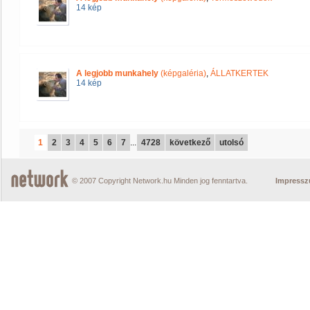
14 kép
A legjobb munkahely
(képgaléria)
,
ÁLLATKERTEK
14 kép
1
2
3
4
5
6
7
...
4728
következő
utolsó
© 2007 Copyright Network.hu Minden jog fenntartva.
Impress