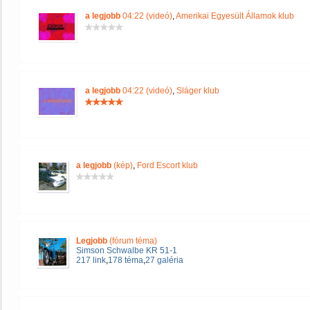
a legjobb
04:22 (videó)
,
Amerikai Egyesült Államok klub
a legjobb
04:22 (videó)
,
Sláger klub
a legjobb
(kép)
,
Ford Escort klub
Legjobb
(fórum téma)
Simson Schwalbe KR 51-1
217 link
,
178 téma
,
27 galéria