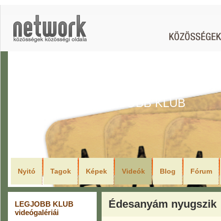
LEGJOBB KLUB
Nyitó
Tagok
Képek
Videók
Blog
Fórum
Édesanyám nyugszik
LEGJOBB KLUB
videógalériái