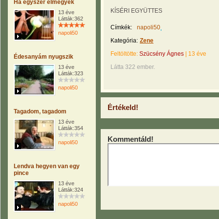
Ha egyszer elmegyek
KÍSÉRI EGYÜTTES
13 éve
Látták:362
Címkék:
napoli50
napoli50
Kategória:
Zene
Feltöltötte:
Szücsény Ágnes
|
13 éve
Édesanyám nyugszik
Látta 322 ember.
13 éve
Látták:323
napoli50
Értékeld!
Tagadom, tagadom
13 éve
Látták:354
Kommentáld!
napoli50
Lendva hegyen van egy
pince
13 éve
Látták:324
napoli50