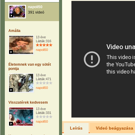
napoli50
391 videó
Amália
13 éve
Látták:316
napoli50
Életemnek van egy sötét
pontja
13 éve
Látták:471
napoli50
Visszatérek kedvesem
13 éve
Látták:331
napoli50
Leírás
Videó beágyazása