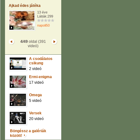
Ajkad édes játéka
13 éve
Látták:299
napoli50
4/49
oldal (391
videó)
A csodálatos
csikung
2 videó
Ermi-enigma
17 videó
Omega
5 videó
Versek
20 videó
Böngéssz a galériák
között!