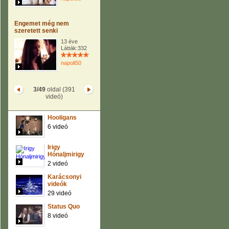
Engemet még nem
szeretett senki
13 éve
Látták:332
napoli50
3/49
oldal (391
videó)
Hooligans
6 videó
Irigy
Hónaljmirigy
2 videó
Karácsonyi
videók
29 videó
Status Quo
8 videó