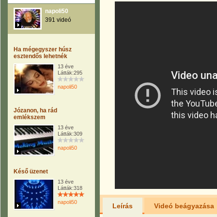
napoli50
391 videó
Ha mégegyszer húsz
esztendős lehetnék
13 éve
Látták:295
napoli50
Józanon, ha rád
emlékszem
13 éve
Látták:309
napoli50
Késő üzenet
13 éve
Látták:318
napoli50
Leírás
Videó beágyazása