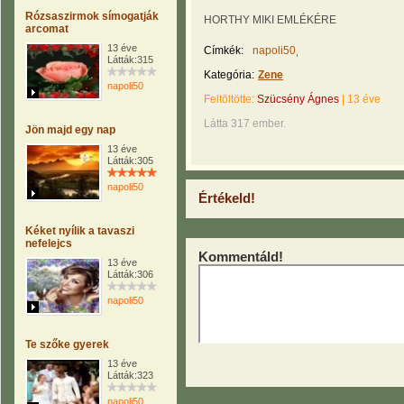
Rózsaszirmok símogatják
HORTHY MIKI EMLÉKÉRE
arcomat
13 éve
Címkék:
napoli50
Látták:315
Kategória:
Zene
napoli50
Feltöltötte:
Szücsény Ágnes
|
13 éve
Látta 317 ember.
Jön majd egy nap
13 éve
Látták:305
napoli50
Értékeld!
Kéket nyílik a tavaszi
nefelejcs
Kommentáld!
13 éve
Látták:306
napoli50
Te szőke gyerek
13 éve
Látták:323
napoli50