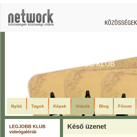
LEGJOBB KLUB
Nyitó
Tagok
Képek
Videók
Blog
Fórum
Késő üzenet
LEGJOBB KLUB
videógalériái