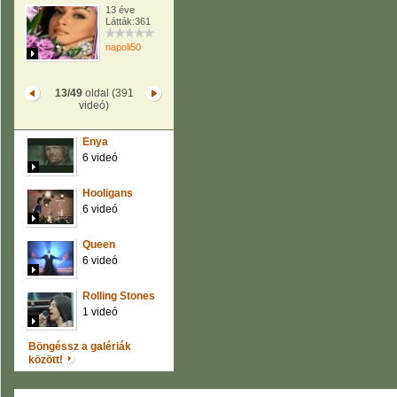
13 éve
Látták:361
napoli50
13/49
oldal (391
videó)
Enya
6 videó
Hooligans
6 videó
Queen
6 videó
Rolling Stones
1 videó
Böngéssz a galériák
között!