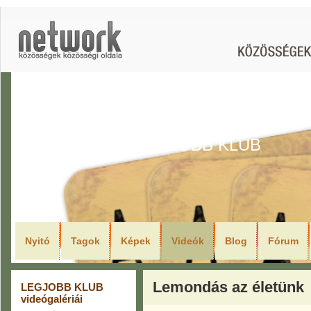
LEGJOBB KLUB
Nyitó
Tagok
Képek
Videók
Blog
Fórum
Lemondás az életünk
LEGJOBB KLUB
videógalériái