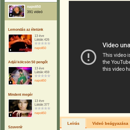
napoli50
391 videó
Lemondás az életünk
13 éve
Látták:426
napoli50
Adjál kölcsön 50 pengőt
13 éve
Látták:459
napoli50
Mindent megér
13 éve
Látták:377
napoli50
Leírás
Videó beágyazása
Szuvenír