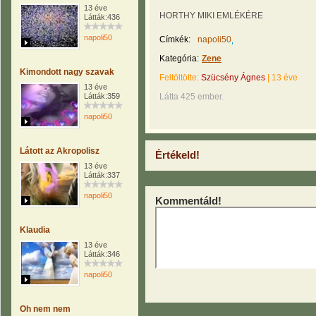
13 éve
HORTHY MIKI EMLÉKÉRE
Látták:436
napoli50
Címkék:
napoli50
Kategória:
Zene
Kimondott nagy szavak
Feltöltötte:
Szücsény Ágnes
|
13 éve
13 éve
Látták:359
Látta 425 ember.
napoli50
Látott az Akropolisz
Értékeld!
13 éve
Látták:337
napoli50
Kommentáld!
Klaudia
13 éve
Látták:346
napoli50
Oh nem nem