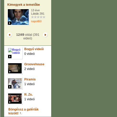
Kimegyek a temetőbe
13 éve
Látták:391
napoli50
12/49
oldal (391
videó)
Bogyó videói
0 videó
Groovehouse
2 videó
Piramis
1 videó
R. Zs.
1 videó
Böngéssz a galériák
között!