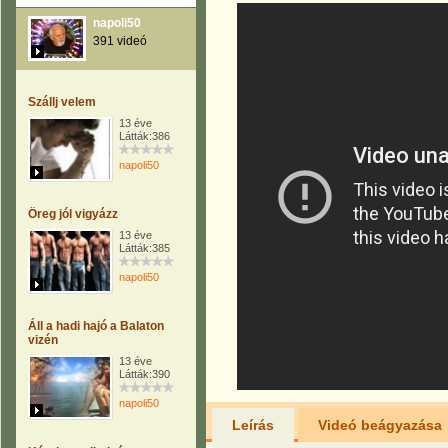
napoli50
391 videó
Szállj velem
13 éve
Látták:386
napoli50
Öreg jól vigyázz
13 éve
Látták:385
napoli50
Áll a hadi hajó a Balaton
vizén
13 éve
Látták:390
napoli50
Leírás
Videó beágyazása