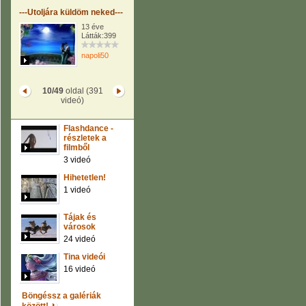
---Utoljára küldöm neked---
13 éve
Látták:399
napoli50
10/49
oldal (391
videó)
Flashdance -
részletek a
filmből
3 videó
Hihetetlen!
1 videó
Tájak és
városok
24 videó
Tina videói
16 videó
Böngéssz a galériák