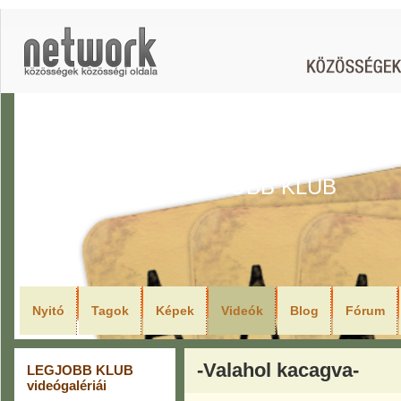
LEGJOBB KLUB
Nyitó
Tagok
Képek
Videók
Blog
Fórum
-Valahol kacagva-
LEGJOBB KLUB
videógalériái