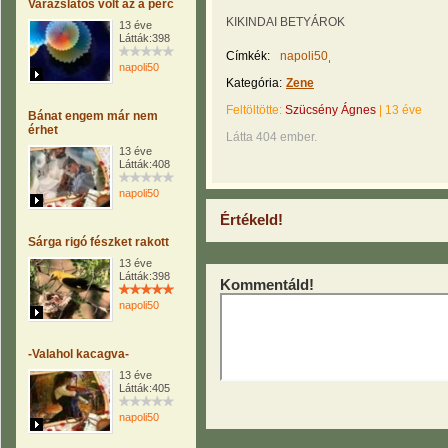
Varázslatos volt az a perc
KIKINDAI BETYÁROK
13 éve
Látták:398
Címkék:
napoli50
napoli50
Kategória:
Zene
Feltöltötte:
Szücsény Ágnes
|
13 éve
Bánat engem már nem
érhet
Látta 404 ember.
13 éve
Látták:408
napoli50
Értékeld!
Sárga rigó fészket rakott
13 éve
Látták:398
Kommentáld!
napoli50
-Valahol kacagva-
13 éve
Látták:405
napoli50