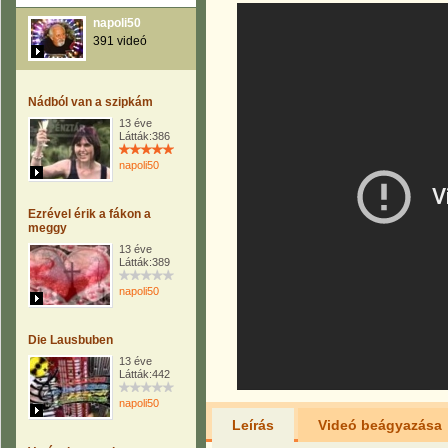
napoli50
391 videó
Nádból van a szipkám
13 éve
Látták:386
napoli50
Ezrével érik a fákon a
meggy
13 éve
Látták:389
napoli50
Die Lausbuben
13 éve
Látták:442
napoli50
Leírás
Videó beágyazása