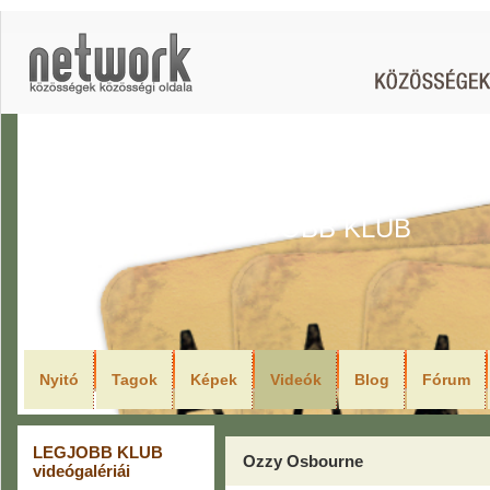
LEGJOBB KLUB
Nyitó
Tagok
Képek
Videók
Blog
Fórum
LEGJOBB KLUB
Ozzy Osbourne
videógalériái