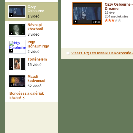
Ozzy Osbourne -
Ozzy
Dreamer
Osbourne
18 éve
1 videó
284 megtekintés
04:38
Névnapi
köszöntő
3 videó
Irigy
Hónaljmirigy
2 videó
VISSZA A(Z) LEGJOBB KLUB KÖZÖSSÉG
Történelem
15 videó
Magdi
kedvencei
52 videó
Böngéssz a galériák
között!