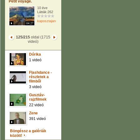
Petit voyage.
10 éve
Látták:262
kaposztajanos
04:27
125/215
oldal (1715
videó)
Dórika
1 videó
Flashdance -
részletek a
filmből
3 videó
Gusztáv-
rajzfilmek
22 videó
Zene
391 videó
Böngéssz a galériák
között!