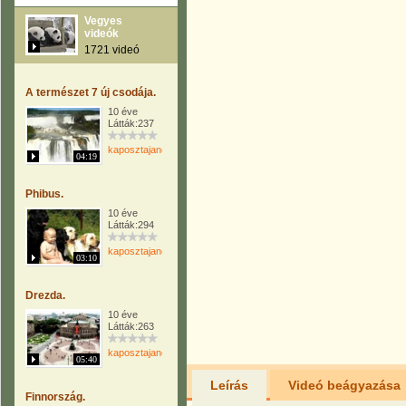
Vegyes
videók
1721 videó
A természet 7 új csodája.
10 éve
Látták:237
kaposztajanos
04:19
Phibus.
10 éve
Látták:294
kaposztajanos
03:10
Drezda.
10 éve
Látták:263
kaposztajanos
05:40
Leírás
Videó beágyazása
Finnország.