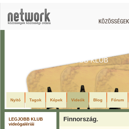
LEGJOBB KLUB
Nyitó
Tagok
Képek
Videók
Blog
Fórum
Finnország.
LEGJOBB KLUB
videógalériái