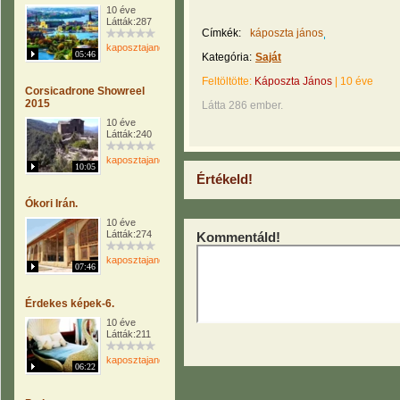
10 éve
Látták:287
Címkék:
káposzta jános
kaposztajanos
05:46
Kategória:
Saját
Feltöltötte:
Káposzta János
|
10 éve
Corsicadrone Showreel
2015
Látta 286 ember.
10 éve
Látták:240
kaposztajanos
10:05
Értékeld!
Ókori Irán.
10 éve
Látták:274
Kommentáld!
kaposztajanos
07:46
Érdekes képek-6.
10 éve
Látták:211
kaposztajanos
06:22