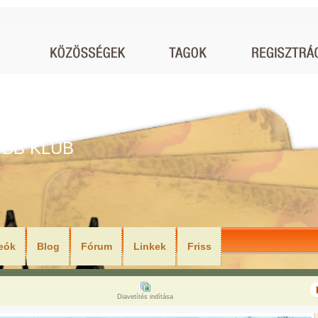
BB KLUB
eók
Blog
Fórum
Linkek
Friss
Diavetítés indítása