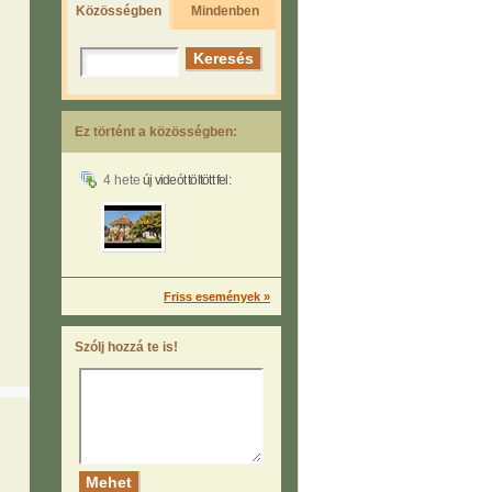
Közösségben
Mindenben
Ez történt a közösségben:
4 hete
új videót töltött fel:
Friss események »
Szólj hozzá te is!