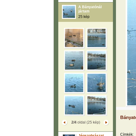
A Bányatónál
jártam
25 kép
Bányat
2/4
oldal (25 kép)
Címkék:
Jégszobrászat