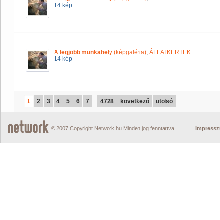
14 kép
A legjobb munkahely
(képgaléria)
,
ÁLLATKERTEK
14 kép
1
2
3
4
5
6
7
...
4728
következő
utolsó
© 2007 Copyright Network.hu Minden jog fenntartva.
Impress