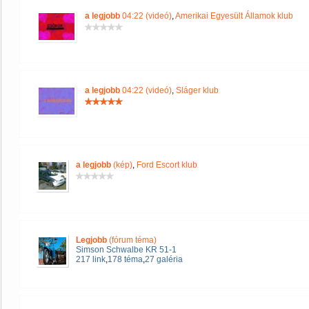
a legjobb
04:22 (videó)
,
Amerikai Egyesült Államok klub
a legjobb
04:22 (videó)
,
Sláger klub
a legjobb
(kép)
,
Ford Escort klub
Legjobb
(fórum téma)
Simson Schwalbe KR 51-1
217 link
,
178 téma
,
27 galéria