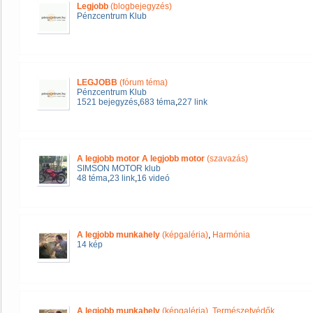
Legjobb
(blogbejegyzés)
Pénzcentrum Klub
LEGJOBB
(fórum téma)
Pénzcentrum Klub
1521 bejegyzés
,
683 téma
,
227 link
A legjobb motor A legjobb motor
(szavazás)
SIMSON MOTOR klub
48 téma
,
23 link
,
16 videó
A legjobb munkahely
(képgaléria)
,
Harmónia
14 kép
A legjobb munkahely
(képgaléria)
,
Természetvédők