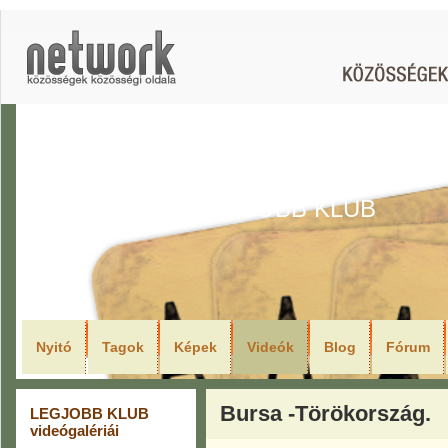
LEGJOBB KLUB
Nyitó
Tagok
Képek
Videók
Blog
Fórum
Bursa -Törökország.
LEGJOBB KLUB
videógalériái