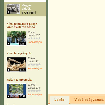
Vegyes
videók
1721 videó
Kínai nemz.park-Laosz
vízesés-Ukrán sós tó.
11 éve
Látták:237
kaposztajanos
06:37
Kínai faragványok.
11 éve
Látták:211
kaposztajanos
08:29
Iszlám templomok.
11 éve
Látták:273
kaposztajanos
06:47
Leírás
Videó beágyazása