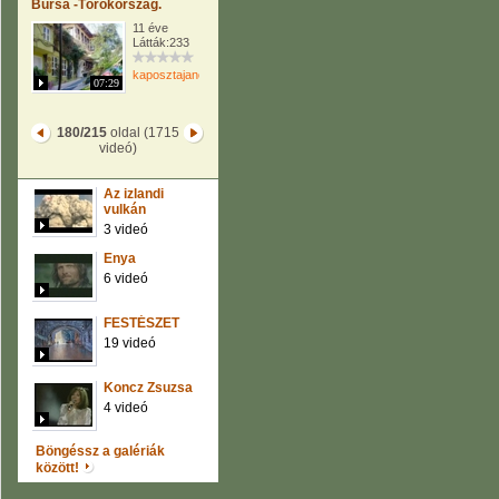
Bursa -Törökország.
11 éve
Látták:233
kaposztajanos
07:29
180/215
oldal (1715
videó)
Az izlandi
vulkán
3 videó
Enya
6 videó
FESTÉSZET
19 videó
Koncz Zsuzsa
4 videó
Böngéssz a galériák
között!