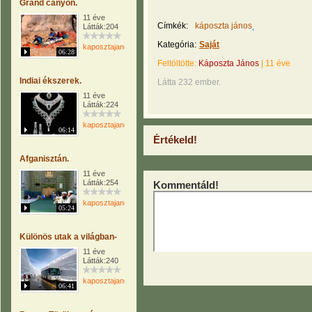
Grand canyon.
11 éve
Címkék:
káposzta jános
Látták:204
Kategória:
Saját
kaposztajanos
06:28
Feltöltötte:
Káposzta János
|
11 éve
Indiai ékszerek.
Látta 232 ember.
11 éve
Látták:224
kaposztajanos
06:14
Értékeld!
Afganisztán.
11 éve
Látták:254
Kommentáld!
kaposztajanos
05:24
Különös utak a világban-
11 éve
Látták:240
kaposztajanos
06:41