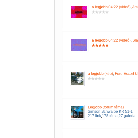
a legjobb
04:22 (videó)
,
Ame
a legjobb
04:22 (videó)
,
Slá
a legjobb
(kép)
,
Ford Escort k
Legjobb
(fórum téma)
Simson Schwalbe KR 51-1
217 link
,
178 téma
,
27 galéria