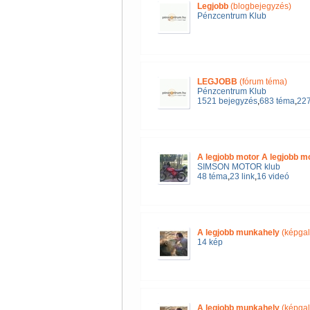
Legjobb
(blogbejegyzés)
Pénzcentrum Klub
LEGJOBB
(fórum téma)
Pénzcentrum Klub
1521 bejegyzés
,
683 téma
,
227
A legjobb motor A legjobb m
SIMSON MOTOR klub
48 téma
,
23 link
,
16 videó
A legjobb munkahely
(képgal
14 kép
A legjobb munkahely
(képgal