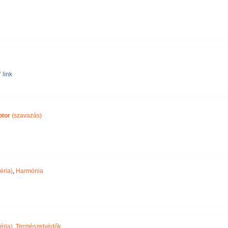
 link
otor
(szavazás)
éria)
,
Harmónia
éria)
,
Természetvédők